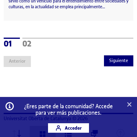
sirvió como un vehículo para el entendimiento entre sociedades y
culturas, en la actualidad se emplea principalmente…
Página
Página
01
02
Siguiente
Anterior
×
Información
¿Eres parte de la comunidad? Accede
para ver más publicaciones.
Universitat Oberta de Catalunya © 2026
Acceder