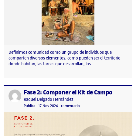
Definimos comunidad como un grupo de individuos que
comparten diversos elementos, como pueden ser el territorio
donde habitan, las tareas que desarrollan, los…
Fase 2: Componer el Kit de Campo
Publicado por
Publicado por
Raquel Delgado Hernández
Visibilidad:
Fecha de publicación
17 noviembre, 2024 2:40 am
en Fase 2: Componer el Kit de Cam
Pública
-
17 Nov 2024
-
comentario