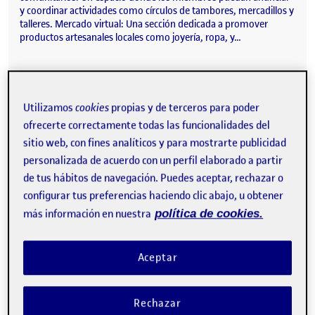
y coordinar actividades como círculos de tambores, mercadillos y
talleres. Mercado virtual: Una sección dedicada a promover
productos artesanales locales como joyería, ropa, y…
R4. Compartir el diseño
Publicado por
Utilizamos
cookies
propias y de terceros para poder
Publicado por
Raquel Delgado Hernández
ofrecerte correctamente todas las funcionalidades del
Visibilidad:
Fecha de publicación
17 enero, 2025 11:07 pm
en R4. Compartir el diseño
Pública
-
17 Ene 2025
-
2 comentarios
sitio web, con fines analíticos y para mostrarte publicidad
personalizada de acuerdo con un perfil elaborado a partir
de tus hábitos de navegación. Puedes aceptar, rechazar o
configurar tus preferencias haciendo clic abajo, u obtener
más información en nuestra
política de cookies.
Aceptar
Rechazar