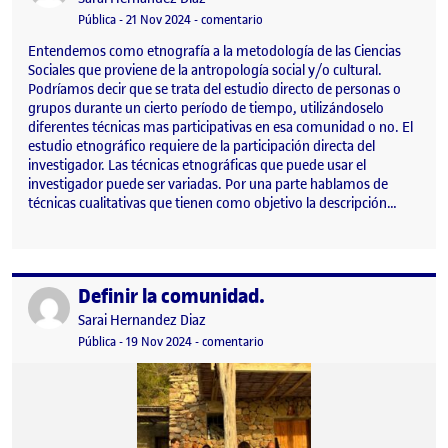
Visibilidad:
Fecha de publicación
en Componer el kit de campo.
Pública
-
21 Nov 2024
-
comentario
Entendemos como etnografía a la metodología de las Ciencias
Sociales que proviene de la antropología social y/o cultural.
Podríamos decir que se trata del estudio directo de personas o
grupos durante un cierto período de tiempo, utilizándoselo
diferentes técnicas mas participativas en esa comunidad o no. El
estudio etnográfico requiere de la participación directa del
investigador. Las técnicas etnográficas que puede usar el
investigador puede ser variadas. Por una parte hablamos de
técnicas cualitativas que tienen como objetivo la descripción…
Definir la comunidad.
Publicado por
Publicado por
Sarai Hernandez Diaz
Visibilidad:
Fecha de publicación
en Definir la comunidad.
Pública
-
19 Nov 2024
-
comentario