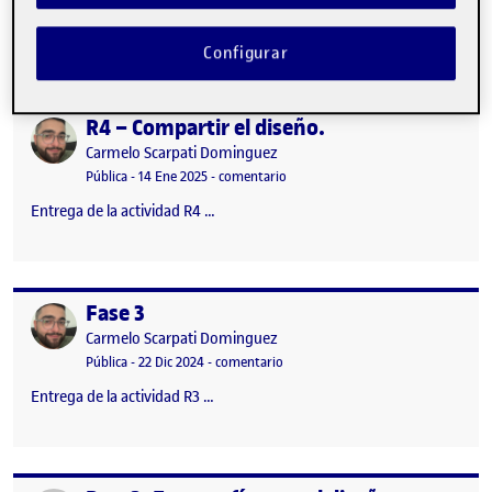
…
Configurar
R4 – Compartir el diseño.
Publicado por
Publicado por
Carmelo Scarpati Dominguez
Visibilidad:
Fecha de publicación
en R4 – Compartir el diseño.
Pública
-
14 Ene 2025
-
comentario
Entrega de la actividad R4 …
Fase 3
Publicado por
Publicado por
Carmelo Scarpati Dominguez
Visibilidad:
Fecha de publicación
en Fase 3
Pública
-
22 Dic 2024
-
comentario
Entrega de la actividad R3 …