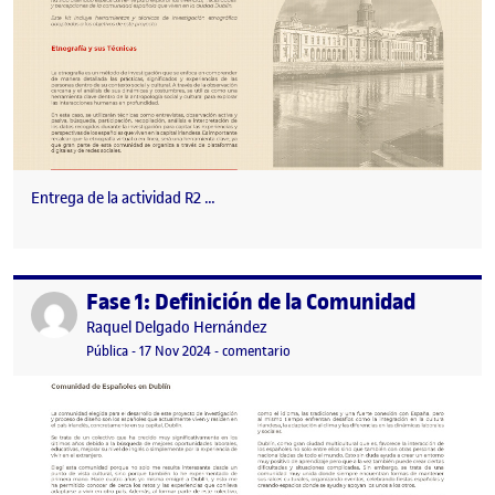
Entrega de la actividad R2 …
Fase 1: Definición de la Comunidad
Publicado por
Publicado por
Raquel Delgado Hernández
Visibilidad:
Fecha de publicación
en Fase 1: Definición de la Comuni
Pública
-
17 Nov 2024
-
comentario