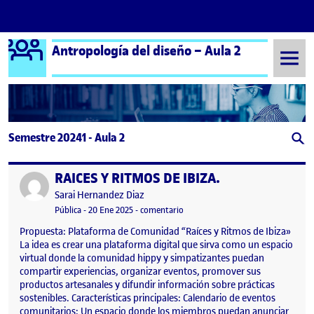
Logo Ágora
Antropología del diseño – Aula 2
Saltar al contenido
Semestre 20241 - Aula 2
RAICES Y RITMOS DE IBIZA.
Publicado por
Publicado por
Sarai Hernandez Diaz
Visibilidad:
Fecha de publicación
en RAICES Y RITMOS DE IBIZA.
Pública
-
20 Ene 2025
-
comentario
Propuesta: Plataforma de Comunidad “Raíces y Ritmos de Ibiza»
La idea es crear una plataforma digital que sirva como un espacio
virtual donde la comunidad hippy y simpatizantes puedan
compartir experiencias, organizar eventos, promover sus
productos artesanales y difundir información sobre prácticas
sostenibles. Características principales: Calendario de eventos
comunitarios: Un espacio donde los miembros puedan anunciar