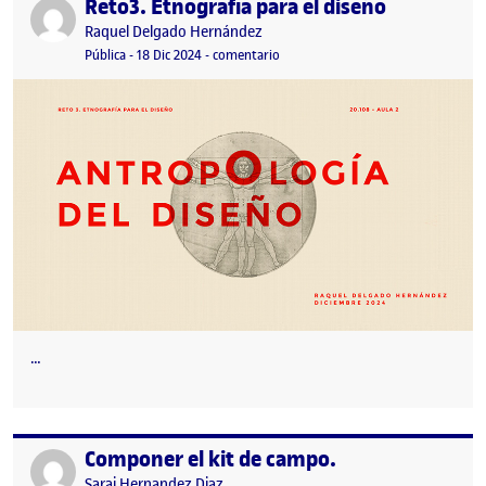
Reto3. Etnografía para el diseño
Publicado por
Publicado por
Raquel Delgado Hernández
Visibilidad:
Fecha de publicación
en Reto3. Etnografía para el diseño
Pública
-
18 Dic 2024
-
comentario
…
Componer el kit de campo.
Publicado por
Publicado por
Sarai Hernandez Diaz