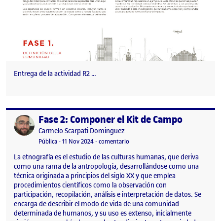
Entrega de la actividad R2 …
Fase 2: Componer el Kit de Campo
Publicado por
Publicado por
Carmelo Scarpati Dominguez
Visibilidad:
Fecha de publicación
en Fase 2: Componer el Kit de Cam
Pública
-
11 Nov 2024
-
comentario
La etnografía es el estudio de las culturas humanas, que deriva
como una rama de la antropología, desarrollándose como una
técnica originada a principios del siglo XX y que emplea
procedimientos científicos como la observación con
participación, recopilación, análisis e interpretación de datos. Se
encarga de describir el modo de vida de una comunidad
determinada de humanos, y su uso es extenso, inicialmente