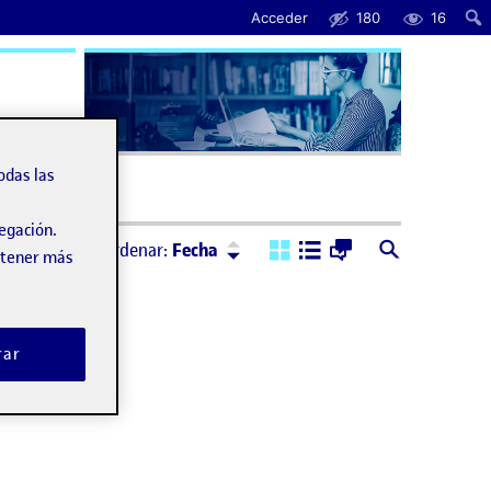
Acceder
180
16
uda
odas las
vegación.
Ordenar:
Descendente
Ordenar:
Fecha
obtener más
rar