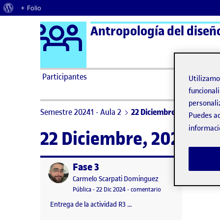
Acerca de WordPress
+ Folio
Logo Ágora
Antropología del diseño
Saltar al contenido
Participantes
Utilizam
funcionali
personali
Semestre 20241 - Aula 2
22 Diciembre, 2024
Puedes ac
informaci
22 Diciembre, 2024
Fase 3
Publicado por
Publicado por
Carmelo Scarpati Dominguez
Visibilidad:
Fecha de publicación
en Fase 3
Pública
-
22 Dic 2024
-
comentario
Entrega de la actividad R3 …