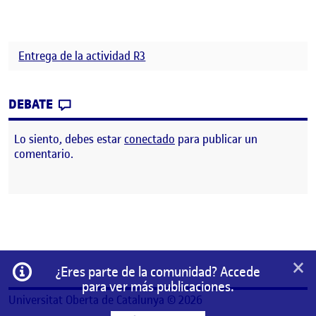
Entrega de la actividad R3
CONTRIBUTION
0
EN FASE 3
DEBATE
Lo siento, debes estar
conectado
para publicar un
comentario.
×
Información
¿Eres parte de la comunidad? Accede
para ver más publicaciones.
Universitat Oberta de Catalunya © 2026