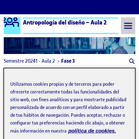
Logo Ágora
Antropología del diseño – Aula 2
Saltar al contenido
Semestre 20241 - Aula 2
Fase 3
Navegación de entradas
: Reto3. Etnografía para el diseño
: R4 
Anterior
Siguiente
Utilizamos
cookies
propias y de terceros para poder
Fase 3
Publicado por
ofrecerte correctamente todas las funcionalidades del
sitio web, con fines analíticos y para mostrarte publicidad
Publicado por
Carmelo Scarpati Dominguez
personalizada de acuerdo con un perfil elaborado a partir
Visibilidad:
Fecha de publicación
en Fase 3
Pública
-
22 Dic 2024
-
comentario
de tus hábitos de navegación. Puedes aceptar, rechazar o
configurar tus preferencias haciendo clic abajo, u obtener
más información en nuestra
política de cookies.