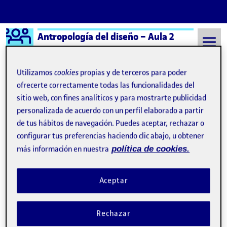
Logo Ágora
Antropología del diseño – Aula 2
Saltar al contenido
Utilizamos
cookies
propias y de terceros para poder
ofrecerte correctamente todas las funcionalidades del
sitio web, con fines analíticos y para mostrarte publicidad
Semestre 20241 - Aula 2
19 Noviembre, 2024
personalizada de acuerdo con un perfil elaborado a partir
19 Noviembre, 2024
de tus hábitos de navegación. Puedes aceptar, rechazar o
configurar tus preferencias haciendo clic abajo, u obtener
más información en nuestra
política de cookies.
Definir la comunidad.
Publicado por
Publicado por
Sarai Hernandez Diaz
Visibilidad:
Fecha de publicación
en Definir la comunidad.
Pública
-
19 Nov 2024
-
comentario
Aceptar
Rechazar