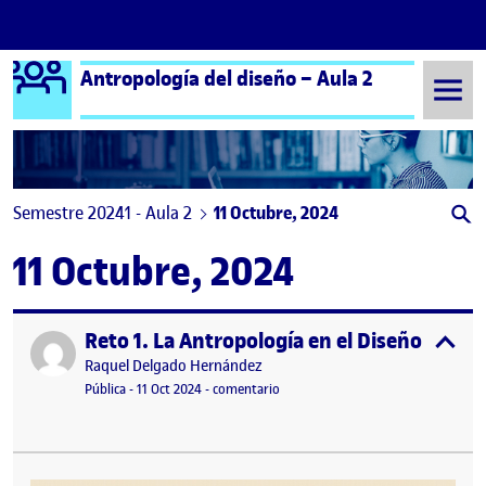
Logo Ágora
Antropología del diseño – Aula 2
Saltar al contenido
Semestre 20241 - Aula 2
11 Octubre, 2024
11 Octubre, 2024
Reto 1. La Antropología en el Diseño
Publicado por
expa
Publicado por
Raquel Delgado Hernández
Visibilidad:
Fecha de publicación
11 octubre, 2024 5:54 pm
en Reto 1. La Antropología en el Di
Pública
-
11 Oct 2024
-
comentario