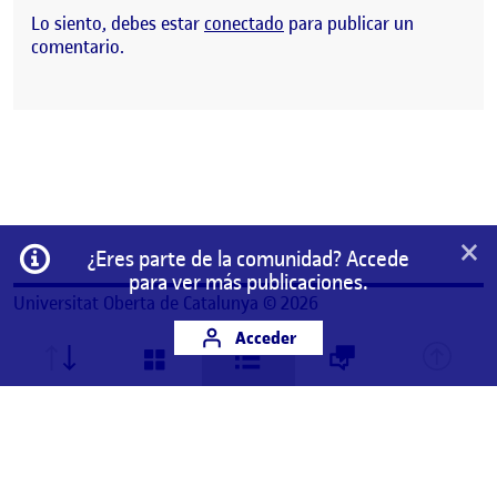
Lo siento, debes estar
conectado
para publicar un
comentario.
×
Información
¿Eres parte de la comunidad? Accede
para ver más publicaciones.
Universitat Oberta de Catalunya © 2026
Acceder
Este es un espacio de trabajo personal de un/a
estudiante de la Universitat Oberta de Catalunya.
Cualquier contenido publicado en este espacio es
responsabilidad de su autor/a.