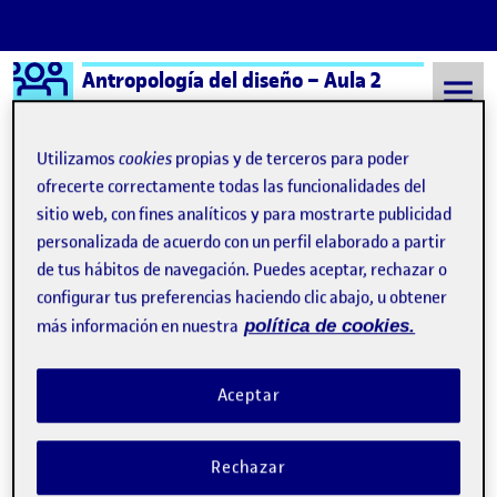
Logo Ágora
Antropología del diseño – Aula 2
Saltar al contenido
Utilizamos
cookies
propias y de terceros para poder
ofrecerte correctamente todas las funcionalidades del
sitio web, con fines analíticos y para mostrarte publicidad
Semestre 20241 - Aula 2
11 Octubre, 2024
personalizada de acuerdo con un perfil elaborado a partir
11 Octubre, 2024
de tus hábitos de navegación. Puedes aceptar, rechazar o
configurar tus preferencias haciendo clic abajo, u obtener
más información en nuestra
política de cookies.
Reto 1. La Antropología en el Diseño
Publicado por
Publicado por
Raquel Delgado Hernández
Visibilidad:
Fecha de publicación
11 octubre, 2024 5:54 pm
en Reto 1. La Antropología en el Di
Pública
-
11 Oct 2024
-
comentario
Aceptar
Rechazar