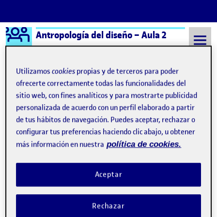
Logo Ágora
Antropología del diseño – Aula 2
Saltar al contenido
Utilizamos
cookies
propias y de terceros para poder
ofrecerte correctamente todas las funcionalidades del
Semestre 20241 - Aula 2
Entrega de la actividad R4
sitio web, con fines analíticos y para mostrarte publicidad
personalizada de acuerdo con un perfil elaborado a partir
Entrega de la actividad R4
de tus hábitos de navegación. Puedes aceptar, rechazar o
configurar tus preferencias haciendo clic abajo, u obtener
más información en nuestra
política de cookies.
RAICES Y RITMOS DE IBIZA.
Publicado por
Publicado por
Sarai Hernandez Diaz
Visibilidad:
Fecha de publicación
en RAICES Y RITMOS DE IBIZA.
Pública
-
20 Ene 2025
-
comentario
Aceptar
Propuesta: Plataforma de Comunidad “Raíces y Ritmos de Ibiza»
La idea es crear una plataforma digital que sirva como un espacio
virtual donde la comunidad hippy y simpatizantes puedan
Rechazar
compartir experiencias, organizar eventos, promover sus