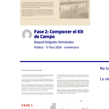
Fase 2: Componer el Kit
Publicado por
de Campo
Publicado por
Raquel Delgado Hernández
Visibilidad:
Fecha de publicación
17 noviembre, 2024 2:40 am
en Fase 2: Componer el
Pública
-
17 Nov 2024
-
comentario
No h
Lo si