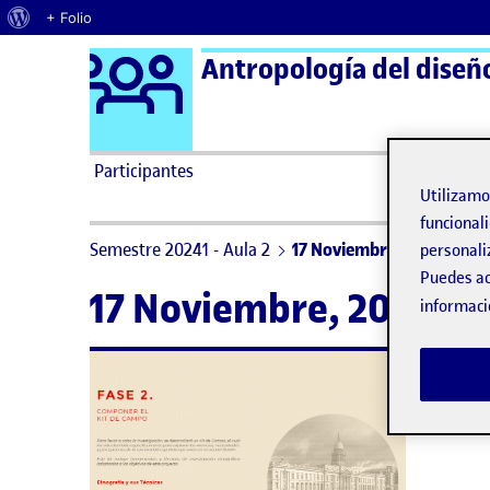
Acerca de WordPress
+ Folio
Logo Ágora
Antropología del diseño
Saltar al contenido
Participantes
Utilizam
funcionali
Semestre 20241 - Aula 2
17 Noviembre, 2024
personali
Puedes ac
17 Noviembre, 2024
informaci
No h
Lo si