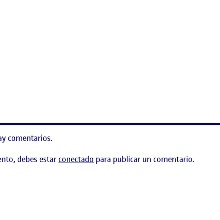
 Kit de Campo
ay comentarios.
ento, debes estar
conectado
para publicar un comentario.