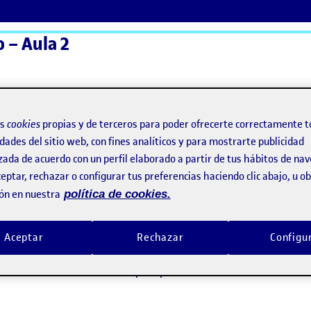
 – Aula 2
ActiFolios
Ay
os
cookies
propias y de terceros para poder ofrecerte correctamente t
dades del sitio web, con fines analíticos y para mostrarte publicidad
zada de acuerdo con un perfil elaborado a partir de tus hábitos de na
eptar, rechazar o configurar tus preferencias haciendo clic abajo, u 
ón en nuestra
política de cookies.
Aceptar
Rechazar
Configu
ay comentarios.
ento, debes estar
conectado
para publicar un comentario.