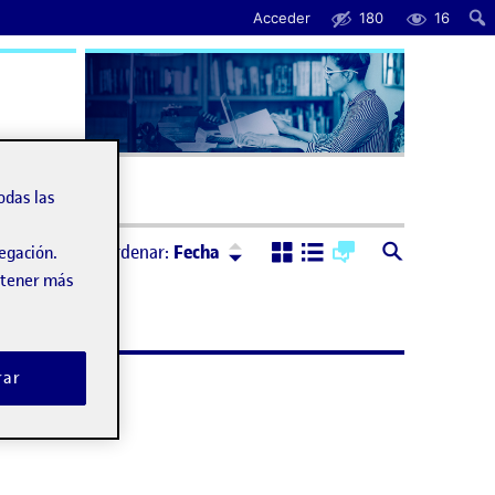
Acceder
180
16
uda
odas las
Ordenar:
Descendente
Ordenar:
Fecha
vegación.
obtener más
rar