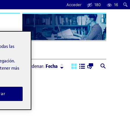
Acceder
180
16
uda
odas las
vegación.
Ordenar:
Descendente
Ordenar:
Fecha
obtener más
rar