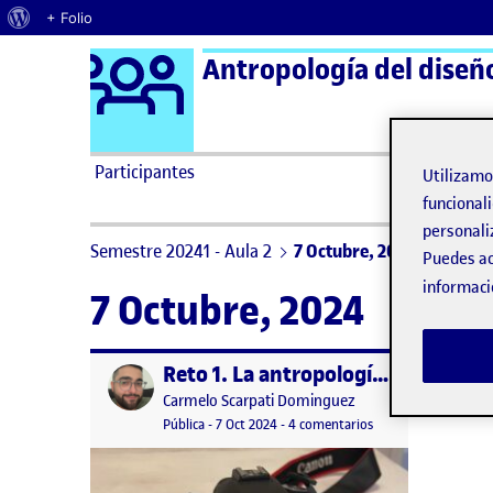
Acerca de WordPress
+ Folio
Logo Ágora
Antropología del diseño
Saltar al contenido
Participantes
Utilizam
funcionali
personali
Semestre 20241 - Aula 2
7 Octubre, 2024
Puedes ac
informaci
7 Octubre, 2024
Reto 1. La antropología en el diseño; la cámara fotográfica
Publicado por
Publicado por
Carmelo Scarpati Dominguez
Visibilidad:
Fecha de publicación
7 octubre, 2024 1:59 am
en Reto 1. La antrop
Pública
-
7 Oct 2024
-
4 comentarios