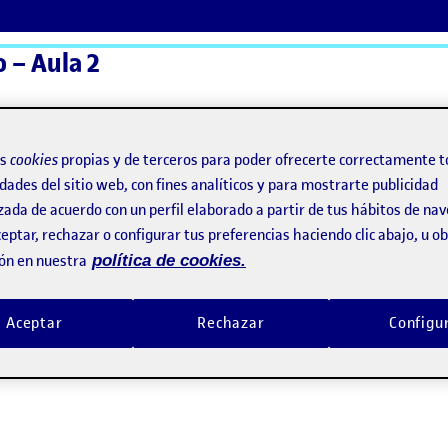
 – Aula 2
ActiFolios
Ay
os
cookies
propias y de terceros para poder ofrecerte correctamente t
dades del sitio web, con fines analíticos y para mostrarte publicidad
zada de acuerdo con un perfil elaborado a partir de tus hábitos de na
eptar, rechazar o configurar tus preferencias haciendo clic abajo, u 
ón en nuestra
política de cookies.
Aceptar
Rechazar
Configu
ología en el diseño; la cámara fotográfica